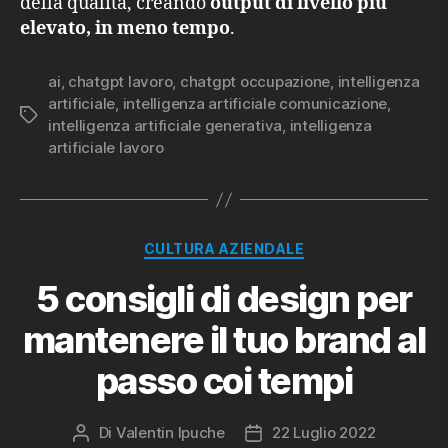
della qualità, creando
output di livello più
elevato, in meno tempo
.
ai
,
chatgpt lavoro
,
chatgpt occupazione
,
intelligenza
artificiale
,
intelligenza artificiale comunicazione
,
Tag
intelligenza artificiale generativa
,
intelligenza
artificiale lavoro
Categorie
CULTURA AZIENDALE
5 consigli di design per
mantenere il tuo brand al
passo coi tempi
Di
Valentin Ipuche
22 Luglio 2022
Autore
Data