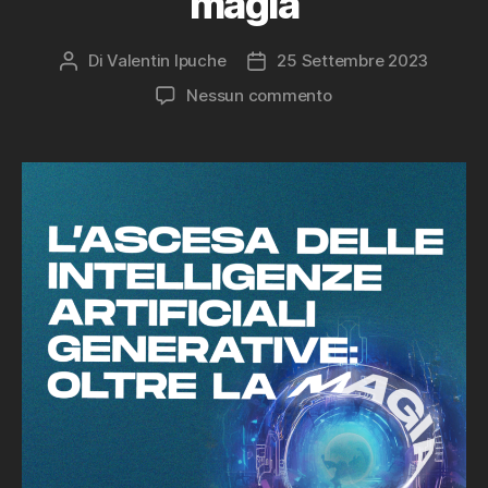
magia
Di
Valentin Ipuche
25 Settembre 2023
Autore
Data
articolo
dell'articolo
su
Nessun commento
L’ascesa
delle
Intelligenze
Artificiali
Generative:
oltre
la
magia