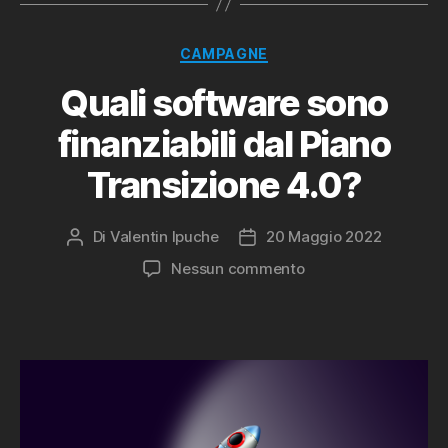
Categorie
CAMPAGNE
Quali software sono
finanziabili dal Piano
Transizione 4.0?
Di
Valentin Ipuche
20 Maggio 2022
Autore
Data
articolo
dell'articolo
su
Nessun commento
Quali
software
sono
finanziabili
dal
Piano
Transizione
4.0?