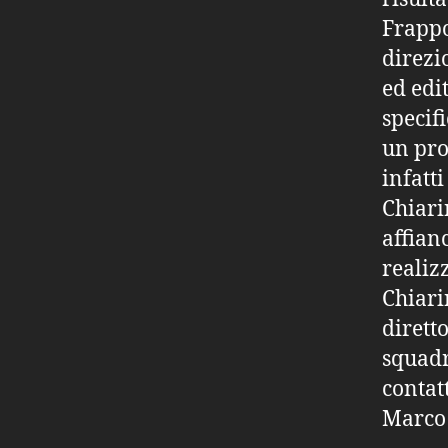
Frappo
direzi
ed edi
specif
un pro
infatt
Chiari
affian
realiz
Chiari
diretto
squadr
contatt
Marco 