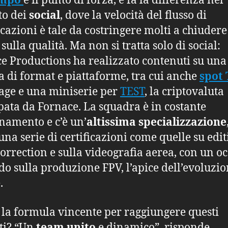
empo
è il punto di forza, e fa la differenza nel
to dei
social
, dove la velocità del flusso di
cazioni è tale da costringere molti a chiuder
sulla qualità. Ma non si tratta solo di social:
e Productions ha realizzato contenuti su una
di format e piattaforme, tra cui anche
spot
age e una miniserie per
TEST
, la criptovaluta
pata da Fornace. La squadra è in costante
namento e c’è un’
altissima specializzazione
una serie di certificazioni come quelle su edit
correction e sulla videografia aerea, con un oc
do sulla produzione FPV, l’apice dell’evoluzio
.
 la formula vincente per raggiungere questi
ati? “Un
team unito
e dinamico”, risponde