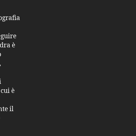
ografia
eguire
adra è
o
,
i
cui è
te il
e