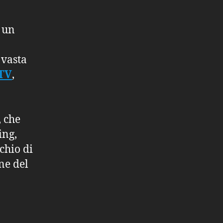
e un
 vasta
 TV
,
, che
ing,
chio di
ne del