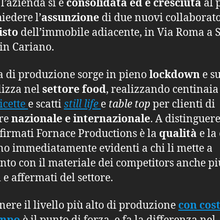
l’azienda si è
consolidata ed è cresciuta
al 
iedere l’
assunzione
di due nuovi collaborato
isto
dell’immobile adiacente, in Via Roma a 
 in Cariano.
a di produzione sorge in pieno
lockdown
e su
lizza nel
settore food
, realizzando centinaia
icette
e scatti
still life
e
table top
per clienti di
ore
nazionale e internazionale
. A distinguere
 firmati Fornace Productions è la
qualità
e la
no immediatamente evidenti a chi li mette a
nto con il materiale dei competitors anche pi
 e affermati del settore.
ere il livello più alto di produzione
con cos