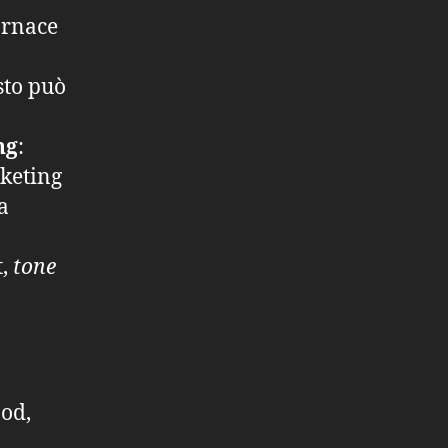
ornace
sto può
ng
:
rketing
a
t,
tone
ood,