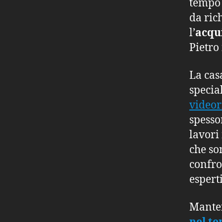
tempo 
da rich
l’
acqu
Pietro
La cas
specia
videor
spess
lavori
che so
confro
esperti
Manten