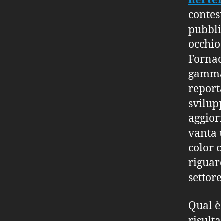
nel t
contes
pubbli
occhio 
Fornac
gamma 
report
svilup
aggior
vanta 
color 
riguar
settore
Qual è
risult