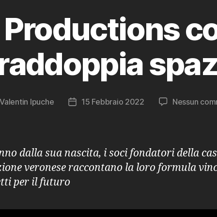
 Productions c
raddoppia spazi
Valentin Ipuche
15 Febbraio 2022
Nessun com
re
Data
olo
dell'articolo
no dalla sua nascita, i soci fondatori della cas
ione veronese raccontano la loro formula vinc
tti per il futuro