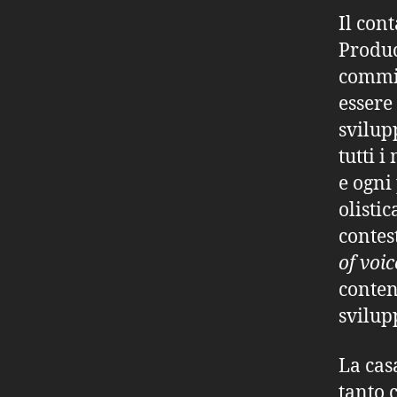
Il con
Produc
commit
essere
svilup
tutti 
e ogni
olistic
contes
of voic
conten
svilup
La cas
tanto c