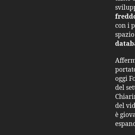
svilup
fredd
con i 
spazio
datab
Afferm
portat
oggi F
del set
Chiari
del vi
è giov
espand