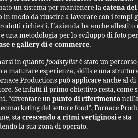
pato un sistema per mantenere la
catena del
o
in modo da riuscire a lavorare con i tempi g
prodotti richiesti. L’azienda ha anche allestito
 e una metodologia per lo sviluppo di foto pe
ase
e
gallery di e-commerce
.
arsi in quanto
foodstylist
è stato un percorso
o a maturare esperienza, skills e una struttur
ornace Productions può applicare anche al di 
tore. Se infatti il primo obiettivo resta, come 
ni, “diventare un
punto di riferimento
nell’
deomarketing del settore food”, Fornace Prod
ane, sta
crescendo a ritmi vertiginosi
e sta
endo la sua zona di operato.