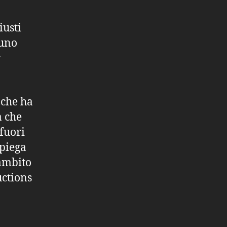
iusti
 uno
r
 che ha
a che
fuori
spiega
ambito
uctions