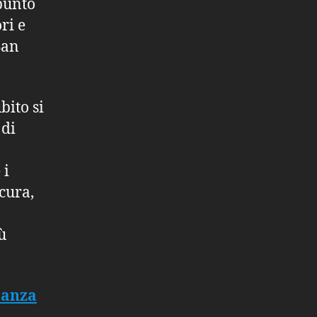
punto
ri e
San
bito si
 di
 i
 cura,
ù
tanza