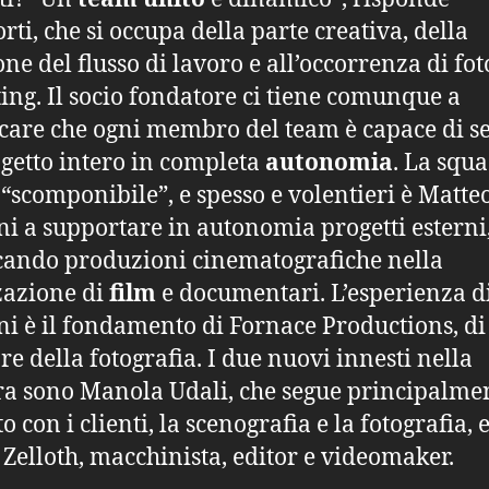
rti, che si occupa della parte creativa, della
one del flusso di lavoro e all’occorrenza di fot
ting. Il socio fondatore ci tiene comunque a
icare che ogni membro del team è capace di s
getto intero in completa
autonomia
. La squ
i “scomponibile”, e spesso e volentieri è Matte
ni a supportare in autonomia progetti esterni
cando produzioni cinematografiche nella
zazione di
film
e documentari. L’esperienza d
ni è il fondamento di Fornace Productions, di 
re della fotografia. I due nuovi innesti nella
a sono Manola Udali, che segue principalmen
o con i clienti, la scenografia e la fotografia, 
Zelloth, macchinista, editor e videomaker.