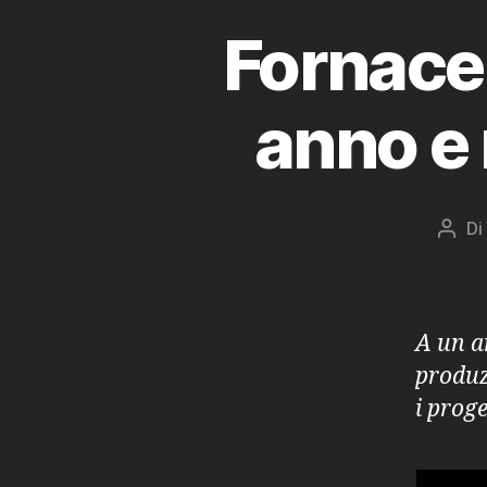
Fornace
anno e 
Di
Auto
artic
A un an
produz
i proge