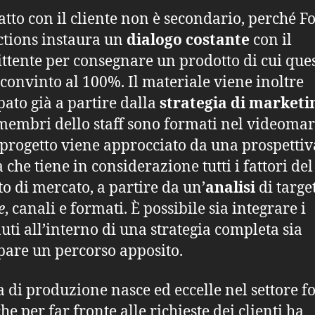
tatto con il cliente non è secondario, perché F
tions instaura un
dialogo costante
con il
tente per consegnare un prodotto di cui que
 convinto al 100%. Il materiale viene inoltre
pato già a partire dalla
strategia di marketi
i membri dello staff sono formati nel videoma
 progetto viene approcciato da una prospettiv
a che tiene in considerazione tutti i fattori del
to di mercato, a partire da un’
analisi
di targe
e
, canali e formati. È possibile sia integrare i
uti all’interno di una strategia completa sia
pare un percorso apposito.
a di produzione nasce ed eccelle nel settore f
he per far fronte alle richieste dei clienti ha