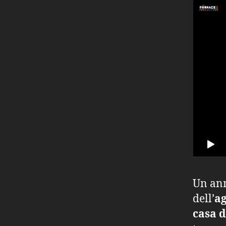
Un ann
dell’
ag
casa 