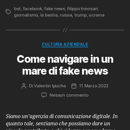
bot
,
facebook
,
fake news
,
filippo trevisan
,
Tag
giornalismo
,
la bestia
,
russia
,
trump
,
ucraina
Categorie
CULTURA AZIENDALE
Come navigare in un
mare di fake news
Di
Valentin Ipuche
11 Marzo 2022
Autore
Data
articolo
dell'articolo
su
Nessun commento
Come
navigare
in
Siamo un’agenzia di comunicazione digitale. In
un
quanto tale, sentiamo che possiamo dare un
mare