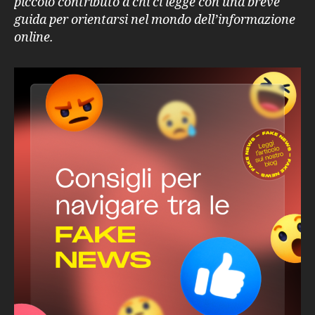
piccolo contributo a chi ci legge con una breve
di
guida per orientarsi nel mondo dell’informazione
fake
online.
news