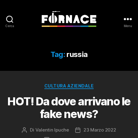
Cerca
Menu
Fornace
Tag:
russia
Categorie
CULTURA AZIENDALE
HOT! Da dove arrivano le
fake news?
Di
Valentin Ipuche
23 Marzo 2022
Autore
Data
articolo
dell'articolo