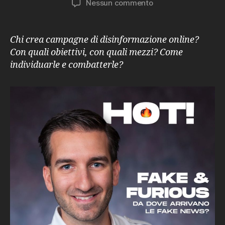
su
Nessun commento
HOT!
Da
dove
Chi crea campagne di disinformazione online?
arrivano
Con quali obiettivi, con quali mezzi? Come
le
individuarle e combatterle?
fake
news?