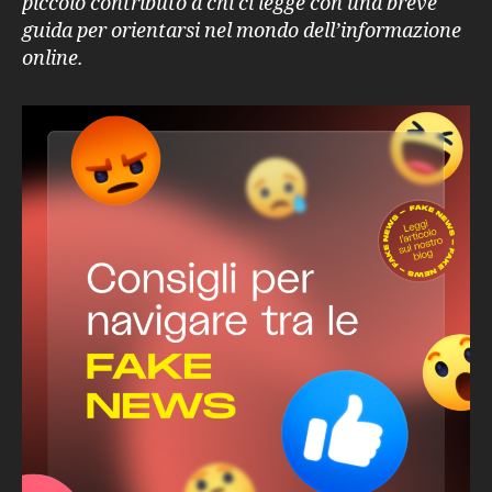
piccolo contributo a chi ci legge con una breve
di
guida per orientarsi nel mondo dell’informazione
fake
online.
news