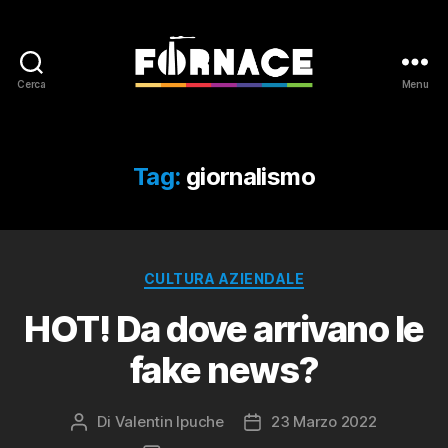
Cerca
Menu
Fornace
Tag:
giornalismo
Categorie
CULTURA AZIENDALE
HOT! Da dove arrivano le
fake news?
Di
Valentin Ipuche
23 Marzo 2022
Autore
Data
articolo
dell'articolo