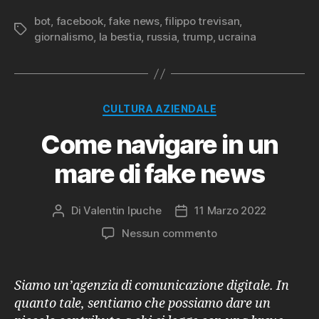
bot
,
facebook
,
fake news
,
filippo trevisan
,
Tag
giornalismo
,
la bestia
,
russia
,
trump
,
ucraina
Categorie
CULTURA AZIENDALE
Come navigare in un
mare di fake news
Di
Valentin Ipuche
11 Marzo 2022
Autore
Data
articolo
dell'articolo
su
Nessun commento
Come
navigare
in
Siamo un’agenzia di comunicazione digitale. In
un
quanto tale, sentiamo che possiamo dare un
mare