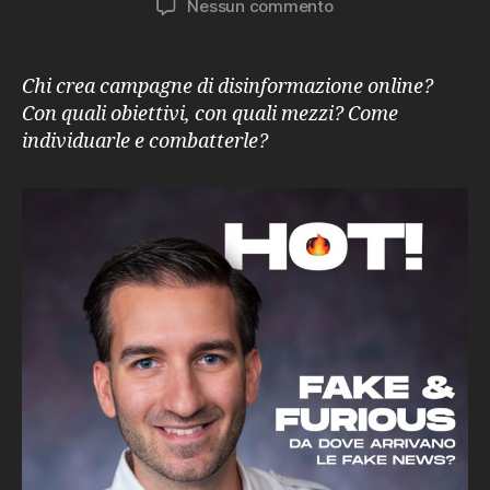
su
Nessun commento
HOT!
Da
dove
Chi crea campagne di disinformazione online?
arrivano
Con quali obiettivi, con quali mezzi? Come
le
individuarle e combatterle?
fake
news?