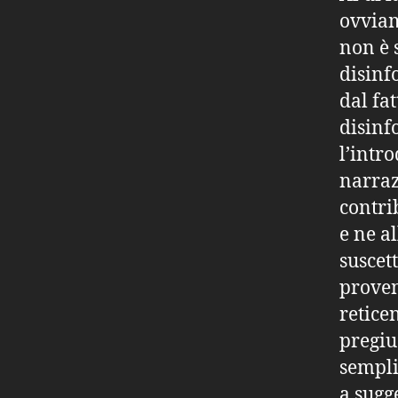
ovviam
non è 
disinf
dal fa
disinf
l’intr
narraz
contri
e ne a
suscet
proven
retice
pregiud
sempli
a sugg