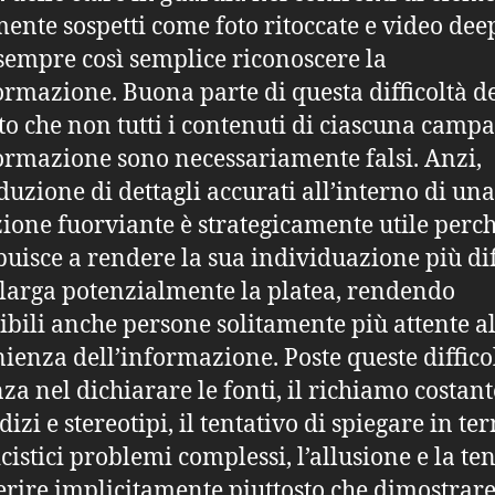
ente sospetti come foto ritoccate e video dee
sempre così semplice riconoscere la
ormazione. Buona parte di questa difficoltà d
tto che non tutti i contenuti di ciascuna camp
ormazione sono necessariamente falsi. Anzi,
oduzione di dettagli accurati all’interno di una
ione fuorviante è strategicamente utile perc
buisce a rendere la sua individuazione più dif
llarga potenzialmente la platea, rendendo
tibili anche persone solitamente più attente a
ienza dell’informazione. Poste queste difficol
nza nel dichiarare le fonti, il richiamo costant
izi e stereotipi, il tentativo di spiegare in te
cistici problemi complessi, l’allusione e la t
erire implicitamente piuttosto che dimostrare