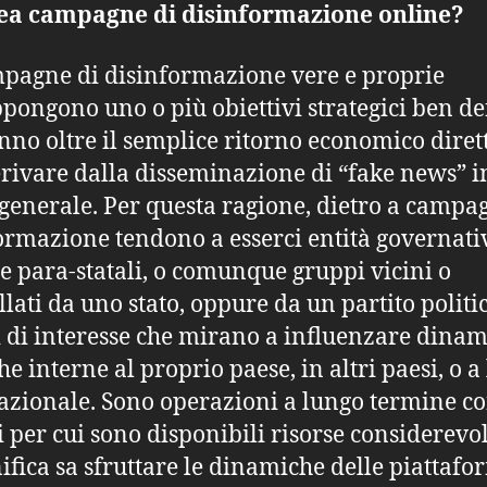
rea campagne di disinformazione online?
pagne di disinformazione vere e proprie
pongono uno o più obiettivi strategici ben def
nno oltre il semplice ritorno economico diret
rivare dalla disseminazione di “fake news” i
 generale. Per questa ragione, dietro a campa
ormazione tendono a esserci entità governati
e para-statali, o comunque gruppi vicini o
llati da uno stato, oppure da un partito politi
 di interesse che mirano a influenzare dina
he interne al proprio paese, in altri paesi, o a 
azionale. Sono operazioni a lungo termine co
ci per cui sono disponibili risorse considerevol
nifica sa sfruttare le dinamiche delle piattafo