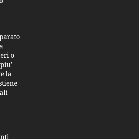
o
pparato
la
eri o
piu’
e la
stiene
ali
enti