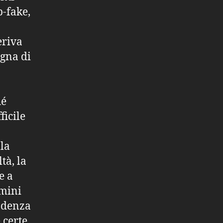
p-fake,
eriva
agna di
hé
ficile
lla
tà, la
e a
rmini
endenza
 certe