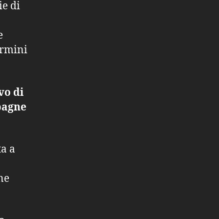
ie di
e
ermini
vo di
pagne
ta a
ne