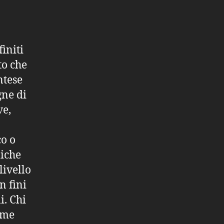
initi
to che
ntese
gne di
ve,
co o
miche
livello
n fini
i. Chi
rme