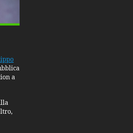
lippo
ubblica
ion a
lla
ltro,