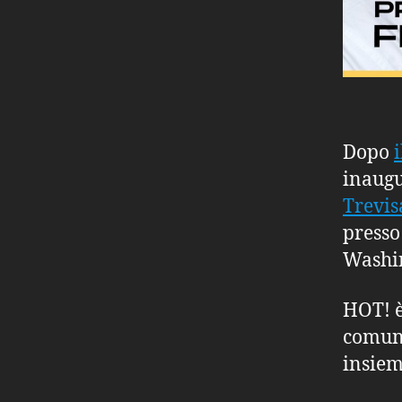
Dopo
inaugu
Trevis
presso
Washi
HOT! è
comuni
insiem