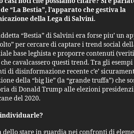
o casi noti che possiamo citare? Si è parlat
de “La Bestia”, l’apparato che gestiva la
cazione della Lega di Salvini.
iddetta “Bestia” di Salvini era forse piu’ un a
olto” per cercare di captare i trend social del
iale base leghista e proporre contenuti (veriti
che cavalcassero questi trend. Tra gli esempi 
nti di disinformazione recente c’e’ sicurament
ione della “big lie” (la “grande truffa”) che so
toria di Donald Trump alle elezioni presidenzi
ane del 2020.
individuarle?
là dello stare in guardia nei confronti di elem