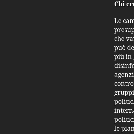
Chi c
Le cam
presup
che va
può de
più in
disinf
agenzi
contro
gruppi
politic
intern
politi
le pia