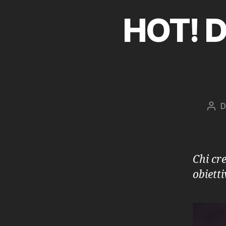
HOT! D
D
Aut
arti
Chi cr
obiett