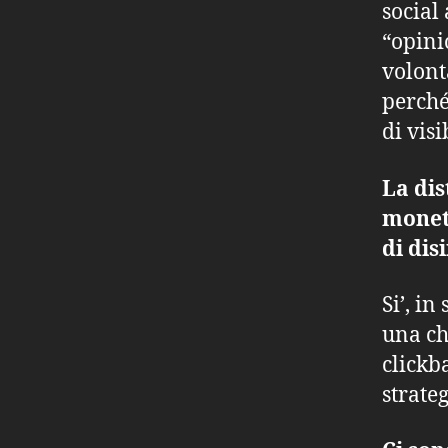
social
“opini
volont
perché
di visi
La dis
moneti
di dis
Si’, in
una ch
clickb
strate