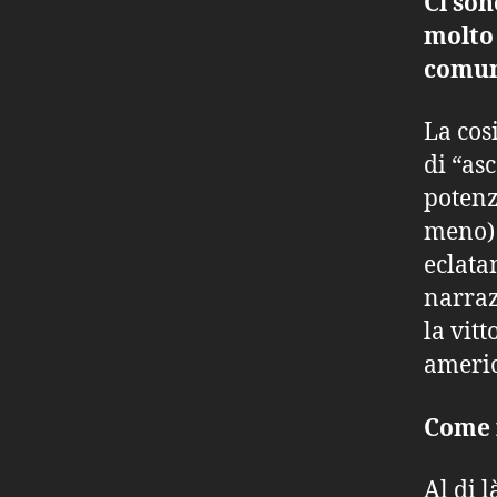
Ci son
molto 
comuni
La cos
di “asc
potenz
meno) 
eclata
narraz
la vit
americ
Come 
Al di 