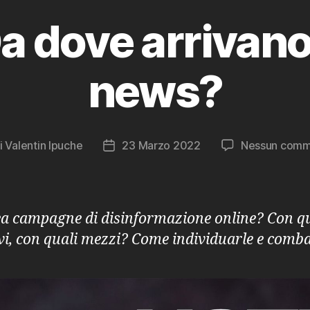
a dove arrivano 
news?
i
Valentin Ipuche
23 Marzo 2022
Nessun com
ore
Data
colo
dell'articolo
ea campagne di disinformazione online? Con qu
ivi, con quali mezzi? Come individuarle e comba