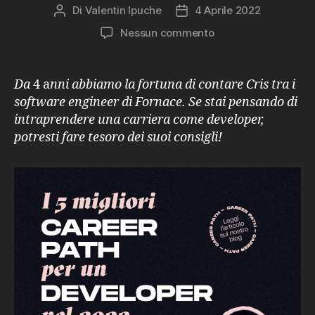
Di
Valentin Ipuche
4 Aprile 2022
Autore
Data
articolo
dell'articolo
su
Nessun commento
I
5
migliori
Da
4 a
nni abbiamo la fortuna di contare Cris tra i
career
software engineer di Fornace. Se stai pensando di
path
intraprendere una carriera come developer,
per
potresti fare tesoro dei suoi consigli!
un
developer
nel
2022