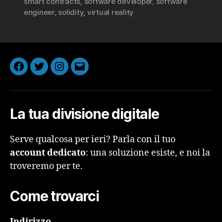
smart contracts
,
software developer
,
software
engineer
,
solidity
,
virtual reality
Facebook
Twitter
Instagram
Email
La tua divisione digitale
Serve qualcosa per ieri? Parla con il tuo
account dedicato
: una soluzione esiste, e noi la
troveremo per te.
Come trovarci
Indirizzo