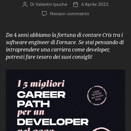
Di
Valentin Ipuche
4 Aprile 2022
Autore
Data
articolo
dell'articolo
su
Nessun commento
I
5
migliori
Da
4 a
nni abbiamo la fortuna di contare Cris tra i
career
software engineer di Fornace. Se stai pensando di
path
intraprendere una carriera come developer,
per
potresti fare tesoro dei suoi consigli!
un
developer
nel
2022