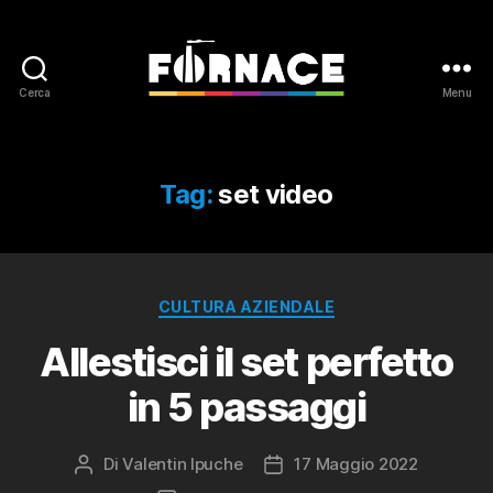
Cerca
Menu
Fornace
Tag:
set video
Categorie
CULTURA AZIENDALE
Allestisci il set perfetto
in 5 passaggi
Di
Valentin Ipuche
17 Maggio 2022
Autore
Data
articolo
dell'articolo