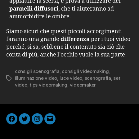
appiattire la scena, e prova a utilizzare dei
pannelli diffusori
, che ti aiuteranno ad
ammorbidire le ombre.
Siamo sicuri che questi piccoli accorgimenti
faranno una grande
differenza
per i tuoi video
perché, si sa, sebbene il contenuto sia ciò che
conta di più, anche l’occhio vuole la sua parte!
consigli scenografia
,
consigli videomaking
,
illuminazione video
,
luce video
,
scenografia
,
set
Tag
video
,
tips videomaking
,
videomaker
Facebook
Twitter
Instagram
Email