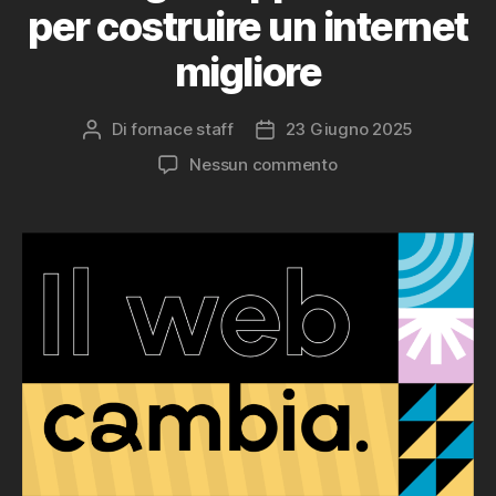
per costruire un internet
migliore
Di
fornace staff
23 Giugno 2025
Autore
Data
articolo
dell'articolo
su
Nessun commento
Accessibilità
digitale:
da
obbligo
a
opportunità
per
costruire
un
internet
migliore