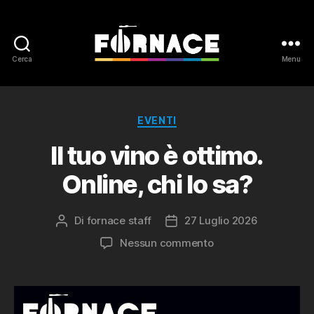
Cerca
Menu
Fornace
Categorie
EVENTI
Il tuo vino è ottimo.
Online, chi lo sa?
Di
fornace staff
27 Luglio 2026
Autore
Data
articolo
dell'articolo
su
Nessun commento
Il
tuo
vino
è