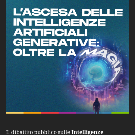
Generative:
oltre
la
magia
Il dibattito pubblico sulle
Intelligenze