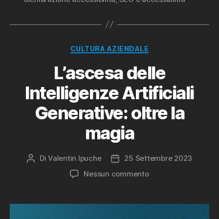
Categorie
CULTURA AZIENDALE
L’ascesa delle
Intelligenze Artificiali
Generative: oltre la
magia
Di
Valentin Ipuche
25 Settembre 2023
Autore
Data
articolo
dell'articolo
su
Nessun commento
L’ascesa
delle
Intelligenze
Artificiali