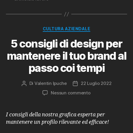
Categorie
CULTURA AZIENDALE
5 consigli di design per
mantenere il tuo brand al
passo coi tempi
Di
Valentin Ipuche
22 Luglio 2022
Autore
Data
articolo
dell'articolo
su
Nessun commento
5
consigli
di
I consigli della nostra grafica esperta per
design
mantenere un profilo rilevante ed efficace!
per
mantenere