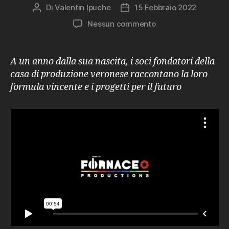
Di
Valentin Ipuche
15 Febbraio 2022
Autore
Data
articolo
dell'articolo
su
Nessun commento
Fornace
Productions
compie
A un anno dalla sua nascita, i soci fondatori della
un
casa di produzione veronese raccontano la loro
anno
formula vincente e i progetti per il futuro
e
raddoppia
spazi
e
staff