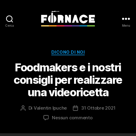
Cerca
Menu
Fornace
Categorie
DICONO DI NOI
Foodmakers e i nostri
consigli per realizzare
una videoricetta
Di
Valentin Ipuche
31 Ottobre 2021
Autore
Data
articolo
dell'articolo
su
Nessun commento
Foodmakers
e