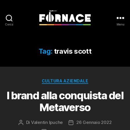
Cerca
Menu
Fornace
Tag:
travis scott
Categorie
CULTURA AZIENDALE
I brand alla conquista del
Metaverso
Di
Valentin Ipuche
26 Gennaio 2022
Autore
Data
articolo
dell'articolo