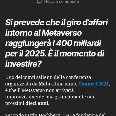
su
Nessun commento
I
brand
alla
Si prevede che il giro d’affari
conquista
del
intorno al Metaverso
Metaverso
raggiungerà i 400 miliardi
per il 2025. È il momento di
investire?
Uno dei punti salienti della conferenza
organizzata da
Meta
a fine anno,
Connect 2021
,
è che il Metaverso non arriverà
improvvisamente, ma gradualmente nei
prossimi
dieci anni
.
Secondo Justin Hochberg, CEO e fondatore del