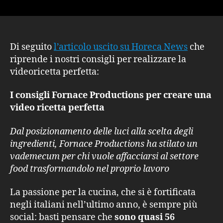
I
nostri
consigli
per
la
Di seguito
l’articolo uscito su Horeca News
che
videoricetta
riprende i nostri consigli per realizzare la
perfetta
videoricetta perfetta:
raccontati
da
I consigli Fornace Productions per creare una
Horeca
video ricetta perfetta
News
Dal posizionamento delle luci alla scelta degli
ingredienti, Fornace Productions ha stilato un
vademecum per chi vuole affacciarsi al settore
food trasformandolo nel proprio lavoro
La passione per la cucina, che si è fortificata
negli italiani nell’ultimo anno, è sempre più
social: basti pensare che
sono quasi 56