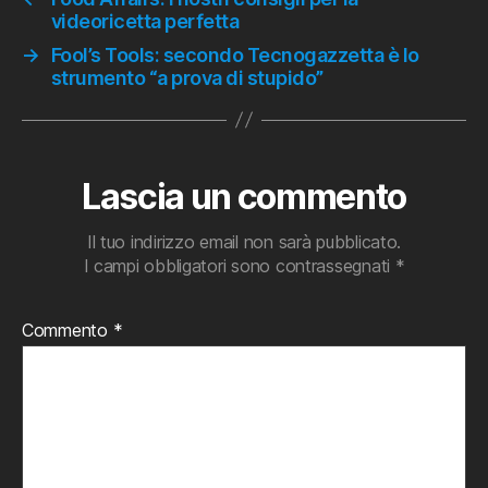
videoricetta perfetta
→
Fool’s Tools: secondo Tecnogazzetta è lo
strumento “a prova di stupido”
Lascia un commento
Il tuo indirizzo email non sarà pubblicato.
I campi obbligatori sono contrassegnati
*
Commento
*