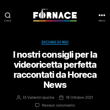
Cerca
Menu
Fornace
Categorie
DICONO DI NOI
I nostri consigli per la
videoricetta perfetta
raccontati da Horeca
News
Di
Valentin Ipuche
18 Ottobre 2021
Autore
Data
articolo
dell'articolo
su
Nessun commento