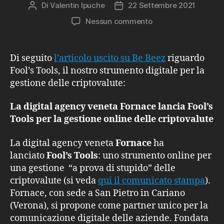
Di
Valentin Ipuche
22 Settembre 2021
Autore
Data
articolo
dell'articolo
su
Nessun commento
Be
Beez
racconta
Di seguito
l’articolo uscito su Be Beez
riguardo
Fool’s
Fool’s Tools, il nostro strumento digitale per la
Tools
gestione delle criptovalute:
La digital agency veneta Fornace lancia Fool’s
Tools per la gestione online delle criptovalute
La digital agency veneta
Fornace
ha
lanciato
Fool’s Tools
: uno strumento online per
una gestione “a prova di stupido” delle
criptovalute (si veda
qui il comunicato stampa
).
Fornace, con sede a San Pietro in Cariano
(Verona), si propone come partner unico per la
comunicazione digitale delle aziende. Fondata