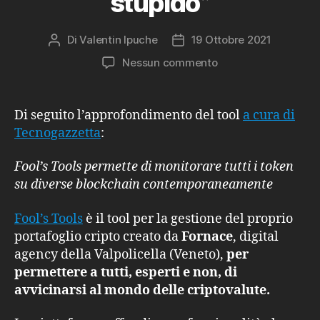
stupido”
Di
Valentin Ipuche
19 Ottobre 2021
Autore
Data
articolo
dell'articolo
su
Nessun commento
Fool’s
Tools:
secondo
Di seguito l’approfondimento del tool
a cura di
Tecnogazzetta
Tecnogazzetta
:
è
lo
Fool’s Tools permette di monitorare tutti i token
strumento
su diverse blockchain contemporaneamente
“a
prova
Fool’s Tools
è il tool per la gestione del proprio
di
stupido”
portafoglio cripto creato da
Fornace
, digital
agency della Valpolicella (Veneto),
per
permettere a tutti, esperti e non, di
avvicinarsi al mondo delle criptovalute.