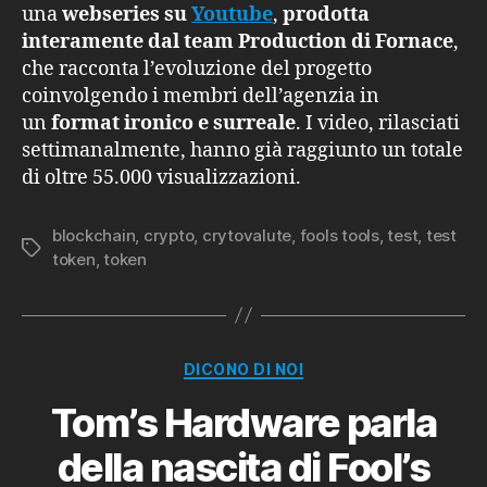
una
webseries su
Youtube
,
prodotta
interamente dal team Production di Fornace
,
che racconta l’evoluzione del progetto
coinvolgendo i membri dell’agenzia in
un
format ironico e surreale
. I video, rilasciati
settimanalmente, hanno già raggiunto un totale
di oltre 55.000 visualizzazioni.
blockchain
,
crypto
,
crytovalute
,
fools tools
,
test
,
test
Tag
token
,
token
Categorie
DICONO DI NOI
Tom’s Hardware parla
della nascita di Fool’s