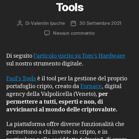
Tools
Di
Valentin Ipuche
30 Settembre 2021
Autore
Data
articolo
dell'articolo
su
Nessun commento
Tom’s
Hardware
parla
Di seguito
l’articolo uscito su Tom’s Hardware
della
sul nostro strumento digitale.
nascita
di
Fool’s Tools
è il tool per la gestione del proprio
Fool’s
portafoglio cripto, creato da
Fornace
, digital
Tools
agency della Valpolicella (Veneto),
per
permettere a tutti, esperti e non, di
avvicinarsi al mondo delle criptovalute.
La piattaforma offre diverse funzionalità che
permettono a chi investe in cripto, e in