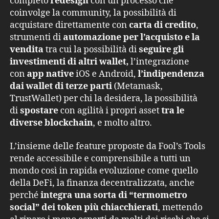
completo
redesign
con un processo che
coinvolge la community, la possibilità di
acquistare direttamente con
carta di credito
,
strumenti di
automazione per l’acquisto e la
vendita
tra cui la possibilità di
seguire gli
investimenti di altri wallet,
l’integrazione
con
app native
iOS e Android,
l’indipendenza
dai wallet di terze parti
(Metamask,
TrustWallet) per chi la desidera, la possibilità
di
spostare
con agilità i propri asset
tra le
diverse blockchain
, e molto altro.
L’insieme delle feature proposte da Fool’s Tools
rende accessibile e comprensibile a tutti un
mondo così in rapida evoluzione come quello
della DeFi, la finanza decentralizzata, anche
perché
integra una sorta di “termometro
social” dei token più chiacchierati
, mettendo