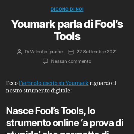
Categorie
DICONO DI NOI
Youmark parla di Fool’s
Tools
Di
Valentin Ipuche
22 Settembre 2021
Autore
Data
articolo
dell'articolo
su
Nessun commento
Youmark
parla
di
Ecco
l’articolo uscito su Youmark
riguardo il
Fool’s
nostro strumento digitale:
Tools
Nasce Fool’s Tools, lo
strumento online ‘a prova di