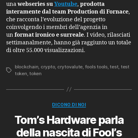
una
webseries su
Youtube
,
prodotta
interamente dal team Production di Fornace
,
che racconta l’evoluzione del progetto
coinvolgendo i membri dell’agenzia in
un
format ironico e surreale
. I video, rilasciati
settimanalmente, hanno già raggiunto un totale
di oltre 55.000 visualizzazioni.
blockchain
,
crypto
,
crytovalute
,
fools tools
,
test
,
test
Tag
token
,
token
Categorie
DICONO DI NOI
Tom’s Hardware parla
della nascita di Fool’s