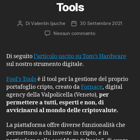
Tools
Di
Valentin Ipuche
30 Settembre 2021
Autore
Data
articolo
dell'articolo
su
Nessun commento
Tom’s
Hardware
parla
Di seguito
l’articolo uscito su Tom’s Hardware
della
sul nostro strumento digitale.
nascita
di
Fool’s Tools
è il tool per la gestione del proprio
Fool’s
portafoglio cripto, creato da
Fornace
, digital
Tools
agency della Valpolicella (Veneto),
per
permettere a tutti, esperti e non, di
avvicinarsi al mondo delle criptovalute.
La piattaforma offre diverse funzionalità che
permettono a chi investe in cripto, e in