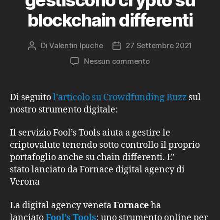
blockchain differenti
Di
Valentin Ipuche
27 Settembre 2021
Autore
Data
articolo
dell'articolo
su
Nessun commento
Crowdfunding
Buzz:
con
Di seguito
l’articolo su Crowdfunding Buzz
sul
Fool’s
nostro strumento digitale:
Tools
si
Il servizio Fool’s Tools aiuta a gestire le
gestiscono
criptovalute tenendo sotto controllo il proprio
crypto
portafoglio anche su chain differenti. E’
su
blockchain
stato lanciato da Fornace digital agency di
differenti
Verona
La digital agency veneta
Fornace
ha
lanciato
Fool’s Tools
: uno strumento online per