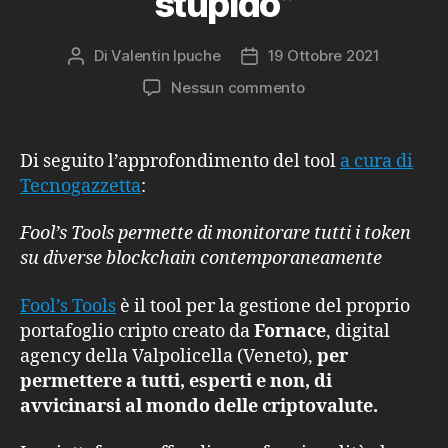
stupido”
Di
Valentin Ipuche
19 Ottobre 2021
Autore
Data
articolo
dell'articolo
su
Nessun commento
Fool’s
Tools:
secondo
Di seguito l’approfondimento del tool
a cura di
Tecnogazzetta
Tecnogazzetta
:
è
lo
Fool’s Tools permette di monitorare tutti i token
strumento
su diverse blockchain contemporaneamente
“a
prova
Fool’s Tools
è il tool per la gestione del proprio
di
stupido”
portafoglio cripto creato da
Fornace
, digital
agency della Valpolicella (Veneto),
per
permettere a tutti, esperti e non, di
avvicinarsi al mondo delle criptovalute.