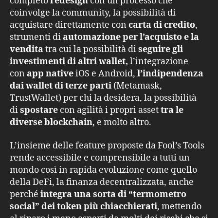
completo
redesign
con un processo che
coinvolge la community, la possibilità di
acquistare direttamente con
carta di credito
,
strumenti di
automazione per l’acquisto e la
vendita
tra cui la possibilità di
seguire gli
investimenti di altri wallet,
l’integrazione
con
app native
iOS e Android,
l’indipendenza
dai wallet di terze parti
(Metamask,
TrustWallet) per chi la desidera, la possibilità
di
spostare
con agilità i propri asset
tra le
diverse blockchain
, e molto altro.
L’insieme delle feature proposte da Fool’s Tools
rende accessibile e comprensibile a tutti un
mondo così in rapida evoluzione come quello
della DeFi, la finanza decentralizzata, anche
perché
integra una sorta di “termometro
social” dei token più chiacchierati
, mettendo