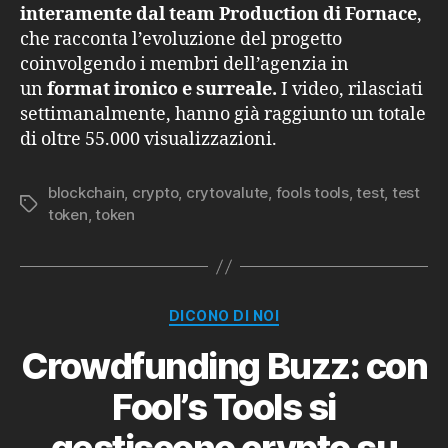
interamente dal team Production di Fornace
,
che racconta l’evoluzione del progetto
coinvolgendo i membri dell’agenzia in
un
format ironico e surreale.
I video, rilasciati
settimanalmente, hanno già raggiunto un totale
di oltre 55.000 visualizzazioni.
blockchain
,
crypto
,
crytovalute
,
fools tools
,
test
,
test
Tag
token
,
token
Categorie
DICONO DI NOI
Crowdfunding Buzz: con
Fool’s Tools si
gestiscono crypto su