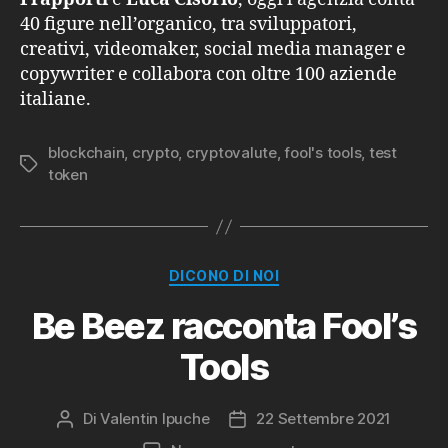
40 figure nell’organico, tra sviluppatori,
creativi, videomaker, social media manager e
copywriter e collabora con oltre 100 aziende
italiane.
blockchain
,
crypto
,
cryptovalute
,
fool's tools
,
test
Tag
token
Categorie
DICONO DI NOI
Be Beez racconta Fool’s
Tools
Di
Valentin Ipuche
22 Settembre 2021
Autore
Data
articolo
dell'articolo