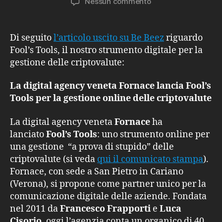
su
Nessun commento
Be
Beez
racconta
Di seguito
l’articolo uscito su Be Beez
riguardo
Fool’s
Fool’s Tools, il nostro strumento digitale per la
Tools
gestione delle criptovalute:
La digital agency veneta Fornace lancia Fool’s
Tools per la gestione online delle criptovalute
La digital agency veneta
Fornace
ha
lanciato
Fool’s Tools
: uno strumento online per
una gestione “a prova di stupido” delle
criptovalute (si veda
qui il comunicato stampa
).
Fornace, con sede a San Pietro in Cariano
(Verona), si propone come partner unico per la
comunicazione digitale delle aziende. Fondata
nel 2011 da
Francesco Frapporti
e
Luca
Cisorio
, oggi l’agenzia conta un organico di 40