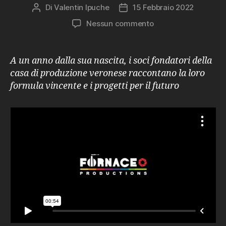
Di
Valentin Ipuche
15 Febbraio 2022
Autore
Data
articolo
dell'articolo
su
Nessun commento
Fornace
Productions
compie
A un anno dalla sua nascita, i soci fondatori della
un
casa di produzione veronese raccontano la loro
anno
formula vincente e i progetti per il futuro
e
raddoppia
spazi
e
staff