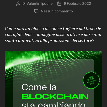
Di
Valentin Ipuche
9 Febbraio 2022
Autore
Data
articolo
dell'articolo
su
Nessun commento
Come
la
blockchain
Come può un blocco di codice togliere dal fuoco le
sta
castagne delle compagnie assicurative e dare una
cambiando
spinta innovativa alla produzione del settore?
il
mondo
delle
assicurazioni