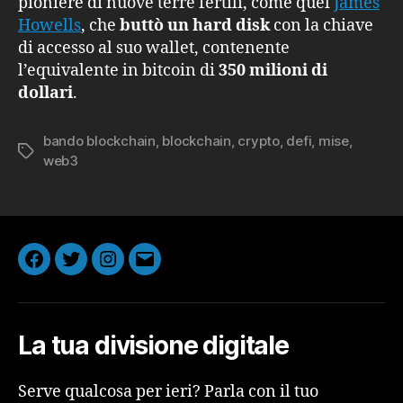
pioniere di nuove terre fertili, come quel
James
Howells
, che
buttò un hard disk
con la chiave
di accesso al suo wallet, contenente
l’equivalente in bitcoin di
350 milioni di
dollari
.
bando blockchain
,
blockchain
,
crypto
,
defi
,
mise
,
Tag
web3
Facebook
Twitter
Instagram
Email
La tua divisione digitale
Serve qualcosa per ieri? Parla con il tuo