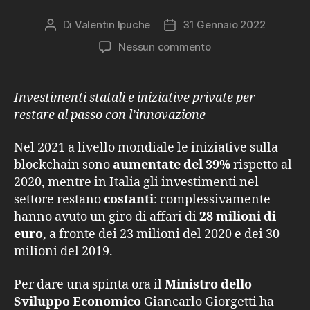
Di
Valentin Ipuche
31 Gennaio 2022
Autore
Data
articolo
dell'articolo
su
Nessun commento
Il
secondo
decollo
Investimenti statali e iniziative private per
del
restare al passo con l’innovazione
Web3
in
Nel 2021 a livello mondiale le iniziative sulla
Italia
blockchain sono
aumentate del 39%
rispetto al
2020, mentre in Italia gli investimenti nel
settore restano
costanti
: complessivamente
hanno avuto un giro di affari di
28 milioni
di
euro
, a fronte dei 23 milioni del 2020 e dei 30
milioni del 2019.
Per dare una spinta ora il
Ministro dello
Sviluppo Economico
Giancarlo Giorgetti ha