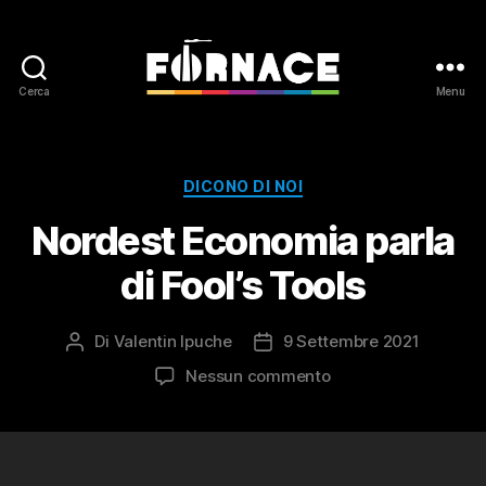
Cerca
Menu
Fornace
Categorie
DICONO DI NOI
Nordest Economia parla
di Fool’s Tools
Di
Valentin Ipuche
9 Settembre 2021
Autore
Data
articolo
dell'articolo
su
Nessun commento
Nordest
Economia
parla
di