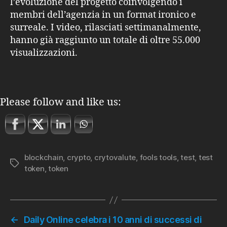
l’evoluzione del progetto coinvolgendo i
membri dell’agenzia in un format ironico e
surreale. I video, rilasciati settimanalmente,
hanno già raggiunto un totale di oltre 55.000
visualizzazioni.
Please follow and like us:
blockchain
,
crypto
,
crytovalute
,
fools tools
,
test
,
test
Tag
token
,
token
←
Daily Online celebra i 10 anni di successi di